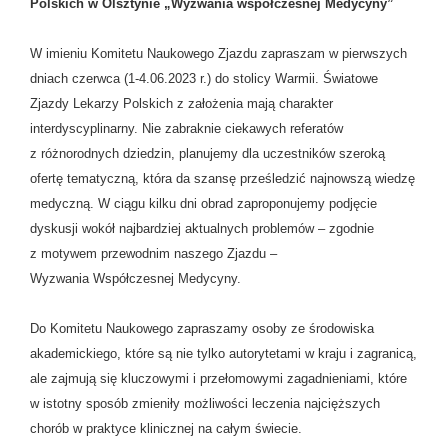
Polskich w
Olsztynie „Wyzwania współczesnej Medycyny”
W imieniu Komitetu Naukowego Zjazdu zapraszam w pierwszych
dniach czerwca (1-4.06.2023 r.) do stolicy Warmii. Światowe
Zjazdy Lekarzy Polskich z założenia mają charakter
interdyscyplinarny. Nie zabraknie ciekawych referatów
z różnorodnych dziedzin, planujemy dla uczestników szeroką
ofertę tematyczną, która da szansę prześledzić najnowszą wiedzę
medyczną. W ciągu kilku dni obrad zaproponujemy podjęcie
dyskusji wokół najbardziej aktualnych problemów – zgodnie
z motywem przewodnim naszego Zjazdu –
Wyzwania Współczesnej Medycyny.
Do Komitetu Naukowego zapraszamy osoby ze środowiska
akademickiego, które są nie tylko autorytetami w kraju i zagranicą,
ale zajmują się kluczowymi i przełomowymi zagadnieniami, które
w istotny sposób zmieniły możliwości leczenia najcięższych
chorób w praktyce klinicznej na całym świecie.