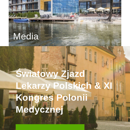
Media
Światowy Zjazd
Lekarzy Polskich & XI
Kongres Polonii
Medycznej