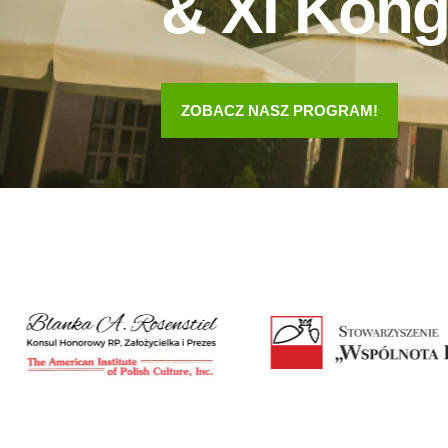
& XI Kong
ZOBACZ NASZ PROGRAM!