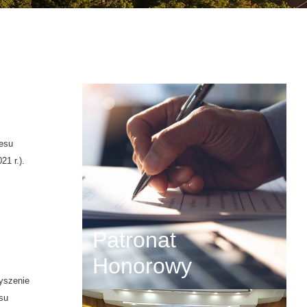
resu
1 r.).
Patronat
Honorowy
yszenie
su