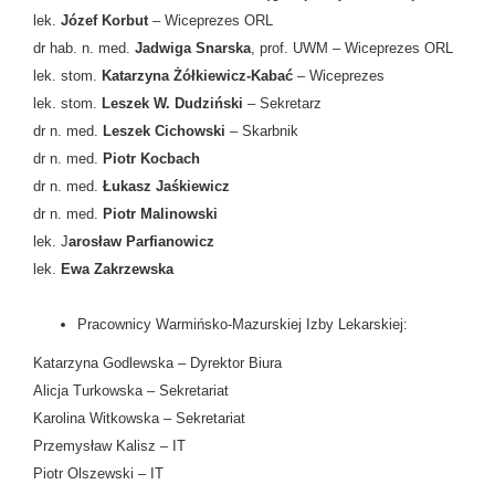
lek.
Józef Korbut
– Wiceprezes ORL
dr hab. n. med.
Jadwiga Snarska
, prof. UWM – Wiceprezes ORL
lek. stom.
Katarzyna Żółkiewicz-Kabać
– Wiceprezes
lek. stom.
Leszek W. Dudziński
– Sekretarz
dr n. med.
Leszek Cichowski
– Skarbnik
dr n. med.
Piotr Kocbach
dr n. med.
Łukasz Jaśkiewicz
dr n. med.
Piotr Malinowski
lek. J
arosław Parfianowicz
lek.
Ewa Zakrzewska
Pracownicy Warmińsko-Mazurskiej Izby Lekarskiej:
Katarzyna Godlewska – Dyrektor Biura
Alicja Turkowska – Sekretariat
Karolina Witkowska – Sekretariat
Przemysław Kalisz – IT
Piotr Olszewski – IT