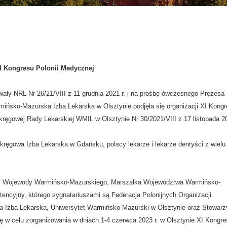
XI Kongresu Polonii Medycznej
wały NRL Nr 26/21/VIII z 11 grudnia 2021 r. i na prośbę ówczesnego Prezesa
mińsko-Mazurska Izba Lekarska w Olsztynie podjęła się organizacji XI Kong
ęgowej Rady Lekarskiej WMIL w Olsztynie Nr 30/2021/VIII z 17 listopada 202
kręgowa Izba Lekarska w Gdańsku, polscy lekarze i lekarze dentyści z wielu
ch: Wojewody Warmińsko-Mazurskiego, Marszałka Województwa Warmińsko-
tencyjny, którego sygnatariuszami są Federacja Polonijnych Organizacji
 Izba Lekarska, Uniwersytet Warmińsko-Mazurski w Olsztynie oraz Stowarz
ę w celu zorganizowania w dniach 1-4 czerwca 2023 r. w Olsztynie XI Kongre