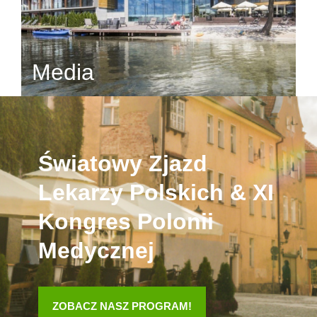
Media
Światowy Zjazd
Lekarzy Polskich & XI
Kongres Polonii
Medycznej
ZOBACZ NASZ PROGRAM!