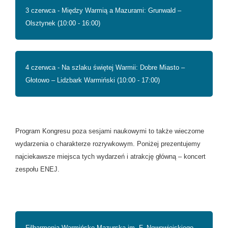
3 czerwca - Między Warmią a Mazurami: Grunwald –
Olsztynek (10:00 - 16:00)
4 czerwca - Na szlaku świętej Warmii: Dobre Miasto –
Głotowo – Lidzbark Warmiński (10:00 - 17:00)
Program Kongresu poza sesjami naukowymi to także wieczorne
wydarzenia o charakterze rozrywkowym. Poniżej prezentujemy
najciekawsze miejsca tych wydarzeń i atrakcję główną – koncert
zespołu ENEJ.
Filharmonia Warmińsko-Mazurska im. F. Nowowiejskiego